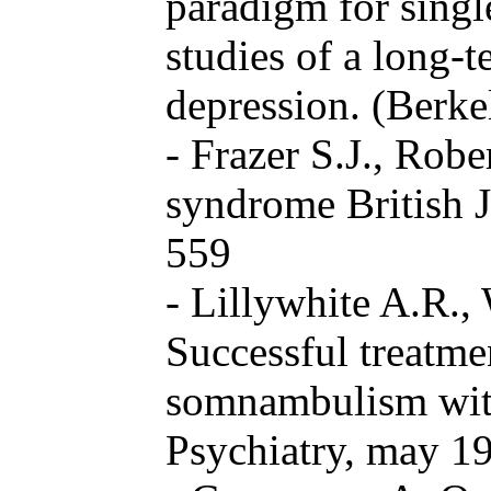
paradigm for single
studies of a long-
depression. (Berkel
- Frazer S.J., Robe
syndrome British 
559
- Lillywhite A.R., 
Successful treatmen
somnambulism with
Psychiatry, may 1