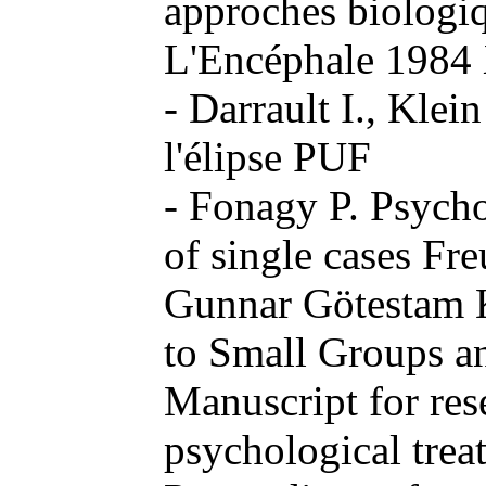
approches biologi
L'Encéphale 1984
- Darrault I., Klei
l'élipse PUF
- Fonagy P. Psychoa
of single cases Fr
Gunnar Götestam K
to Small Groups a
Manuscript for res
psychological trea