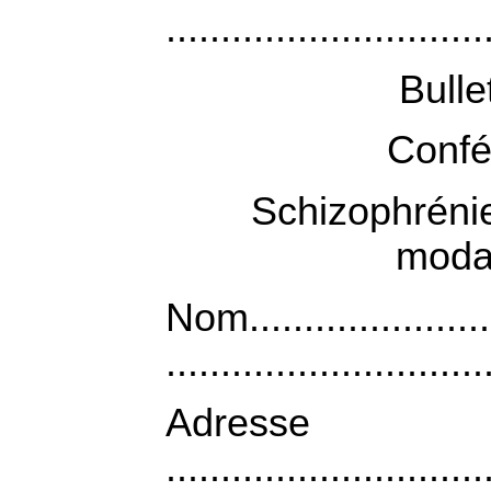
.............................
Bulle
Confé
Schizophrénie
modal
Nom.....................
.............................
Adresse
.............................