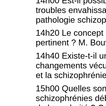
14h00 Est-il possib
troubles envahiss
pathologie schizo
14h20 Le concept d
pertinent ? M. Bo
14h40 Existe-t-il u
changements vécu
et la schizophrén
15h00 Quelles sont
schizophrénies déb