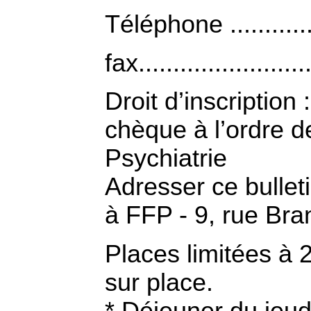
Téléphone ...............
fax.........................
Droit d’inscriptio
chèque à l’ordre d
Psychiatrie
Adresser ce bulleti
à FFP - 9, rue Br
Places limitées à 
sur place.
* Déjeuner du jeud