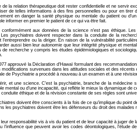
 de la relation thérapeutique doit rester confidentielle et ne servir 
tiliser de telles informations à des fins personnelles ou pour en tir
eusement en danger la santé physique ou mentale du patient ou d’un t
 informer en premier le patient de ce qui va être fait.
 conformément aux données de la science n’est pas éthique. Les 
Les psychiatres doivent respecter dans la conduite de la recherch
l’entreprendre ou la diriger. En raison de la vulnérabilité particu
arder aussi bien leur autonomie que leur intégrité physique et menta
s de recherche y compris les études épidémiologiques et sociologiqu
n.
977 approuvé la Déclaration d’Hawaï formulant des recommandations é
modifications survenues dans les attitudes sociales et des récents
ale de Psychiatrie a procédé à nouveau à un examen et à une révisio
érir, et une science. C’est la psychiatrie, branche de la médecine s
le mental ou d’une incapacité, qui reflète le mieux la dynamique de cet
 conduite éthique et de la révision constante de ses règles sont unive
hiatres doivent être conscients à la fois de ce qu’implique du point de
ens les psychiatres doivent être les défenseurs du droit des malades m
 leur responsabilité vis à vis du patient et de leur capacité à juger d
u l’influence que peuvent avoir les codes déontologiques, l’étude de