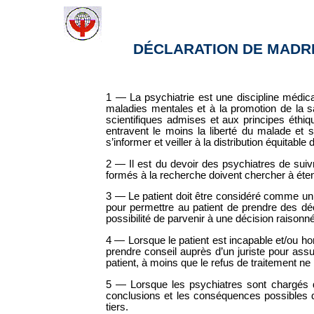
DÉCLARATION DE MADR
1 — La psychiatrie est une discipline médic
maladies mentales et à la promotion de la s
scientifiques admises et aux principes éthiq
entravent le moins la liberté du malade et s
s’informer et veiller à la distribution équitabl
2 — Il est du devoir des psychiatres de suiv
formés à la recherche doivent chercher à étend
3 — Le patient doit être considéré comme un p
pour permettre au patient de prendre des déci
possibilité de parvenir à une décision raison
4 — Lorsque le patient est incapable et/ou hors
prendre conseil auprès d’un juriste pour assu
patient, à moins que le refus de traitement ne 
5 — Lorsque les psychiatres sont chargés de 
conclusions et les conséquences possibles de
tiers.